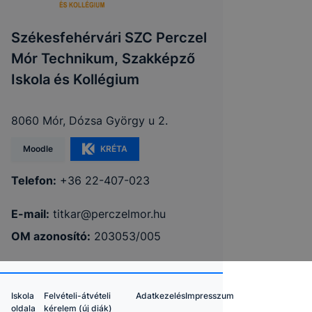
Székesfehérvári SZC Perczel
Mór Technikum, Szakképző
Iskola és Kollégium
8060 Mór, Dózsa György u 2.
Moodle
KRÉTA
Telefon:
+36 22-407-023
E-mail:
titkar@perczelmor.hu
OM azonosító:
203053/005
Iskola
Felvételi-átvételi
Adatkezelés
Impresszum
oldala
kérelem (új diák)