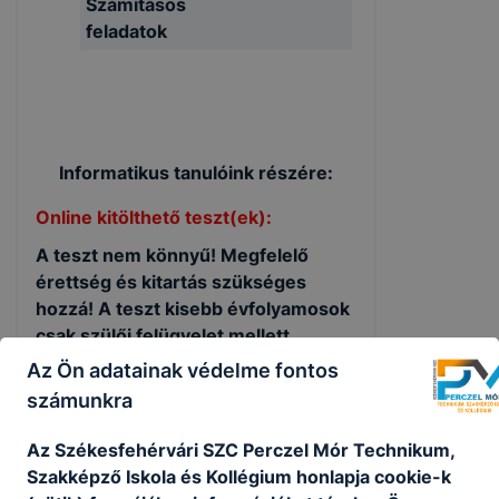
Számításos
feladatok
Informatikus tanulóink részére:
Online kitölthető teszt(ek):
A teszt nem könnyű! Megfelelő
érettség és kitartás szükséges
hozzá! A teszt kisebb évfolyamosok
csak szülői felügyelet mellett
ajánlott!!! :)
Az Ön adatainak védelme fontos
számunkra
Végzős évfolyam kérdéssor
(hálózatok & IT)
Az Székesfehérvári S
ZC Perczel Mór Technikum,
Java (közepes)
Szakképző Iskola és Kollégium honlapja cookie-k
JavaScript