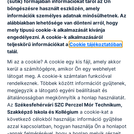
(sütik) formájában információkat tárol az Ön
IKT teszt
böngészésre használt eszközén, amely
Vegyes IT (iknkább könyebb)
információk személyes adatnak minősülhetnek. Az
2022 IT ágazati alapvizsga
alábbiakban lehetősége van dönteni arról, hogy
Hálózat dolgozat 10a (2022)
mely típusú cookie-k alkalmazását kívánja
Hálózatfelosztás dolgozat 10a
engedélyezni. A cookie-k alkalmazásáról
(2022)
teljeskörű információkat a
Cookie tájékoztatóban
SQL kérdések - feladatok
talál.
Mi az a cookie? A cookie egy kis fájl, amely akkor
kerül a számítógépre, amikor Ön egy webhelyet
GÉPÉSZETI (ALAPOZÓ) GYAKORLÓ
látogat meg. A cookie-k számtalan funkcióval
FELADATOK:
rendelkeznek. Többek között információt gyűjtenek,
megjegyzik a látogató egyéni beállításait és
A köetkező feladatokat MOLNÁR
általánosságban megkönnyítik a honlap használatát.
TIBOR mesterpedagógus készítette.
Az
Székesfehérvári SZC Perczel Mór Technikum,
Köszönet érte.
Szakképző Iskola és Kollégium
a cookie-kat a
Összes feladat rendszerezve:
következő célokból használja: információ gyűjtése
áttekintés
azzal kapcsolatban, hogyan használja Ön a honlapot
-annak felmérésével, hogy a honlap melyik részeit