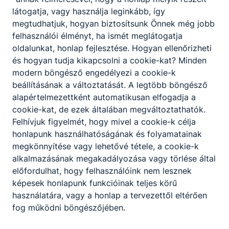
Tűrések:
látogatja, vagy használja leginkább, így
A nyolc feladat a tűrésekkel
megtudhatjuk, hogyan biztosítsunk Önnek még jobb
kapcsolatos alapfogalmak,
felhasználói élményt, ha ismét meglátogatja
meghatározások gyakoroltatására
oldalunkat, honlap fejlesztése. Hogyan ellenőrizheti
alkalmas.
KLIKK
és hogyan tudja kikapcsolni a cookie-kat? Minden
Csavarfajták felismerése:
modern böngésző engedélyezi a cookie-k
Párosítani kell a megnevezést a
beállításának a változtatását. A legtöbb böngésző
képpel.
KLIKK
alapértelmezettként automatikusan elfogadja a
cookie-kat, de ezek általában megváltoztathatók.
Hőkezelések tulajdonságai:
Felhívjuk figyelmét, hogy mivel a cookie-k célja
A kiválasztott hőkezelésnek meg kell
honlapunk használhatóságának és folyamatainak
keresni a jellemzőit
.
KLIKK
megkönnyítése vagy lehetővé tétele, a cookie-k
alkalmazásának megakadályozása vagy törlése által
Szerkezeti anyagok jellemzői:
előfordulhat, hogy felhasználóink nem lesznek
A megfelelő csoportba kell sorolni az
képesek honlapunk funkcióinak teljes körű
adott tulajdonságot.
KLIKK
használatára, vagy a honlap a tervezettől eltérően
fog működni böngészőjében.
Fémforgácsolási technológiák:
A technológia megnevezésének és