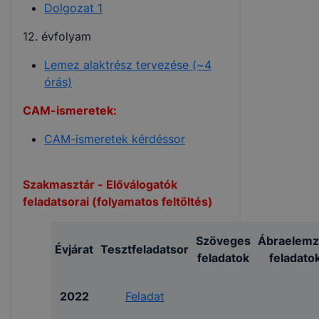
Dolgozat 1
12. évfolyam
Lemez alaktrész tervezése (~4
órás)
CAM-ismeretek:
CAM-ismeretek kérdéssor
Szakmasztár - Előválogatók
feladatsorai (folyamatos feltöltés)
Szöveges
Ábraelemz
Évjárat
Tesztfeladatsor
feladatok
feladato
2022
Feladat