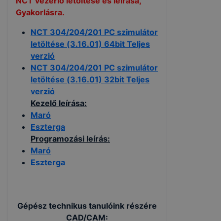
NCT vezérlő letöltése és leírása,
Gyakorlásra.
NCT 304/204/201 PC szimulátor
letöltése (3.16.01) 64bit Teljes
verzió
NCT 304/204/201 PC szimulátor
letöltése (3.16.01) 32bit Teljes
verzió
Kezelő leírása:
Maró
Eszterga
Programozási leírás:
Maró
Eszterga
Gépész technikus tanulóink részére
CAD/CAM: