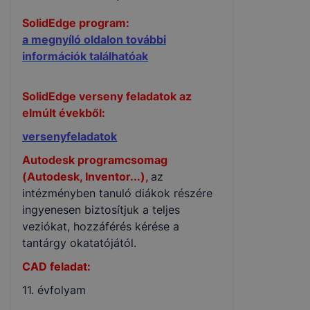
SolidEdge program:
a megnyíló oldalon további
információk találhatóak
SolidEdge verseny feladatok az
elmúlt évekből:
versenyfeladatok
Autodesk programcsomag
(Autodesk, Inventor...),
az
intézményben tanuló diákok részére
ingyenesen biztosítjuk a teljes
veziókat, hozzáférés kérése a
tantárgy okatatójától.
CAD feladat:
11. évfolyam