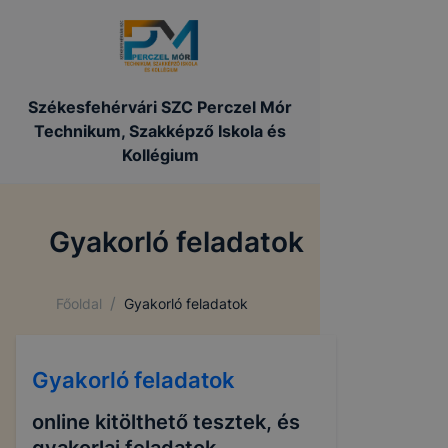
Székesfehérvári SZC Perczel Mór
Technikum, Szakképző Iskola és
Kollégium
Gyakorló feladatok
/
Főoldal
Gyakorló feladatok
Gyakorló feladatok
online kitölthető tesztek, és