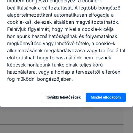
modern böngésző engedélyezi a cookie-k
Partnereink
beállításának a változtatását. A legtöbb böngésző
alapértelmezettként automatikusan elfogadja a
cookie-kat, de ezek általában megváltoztathatók.
Felhívjuk figyelmét, hogy mivel a cookie-k célja
honlapunk használhatóságának és folyamatainak
megkönnyítése vagy lehetővé tétele, a cookie-k
alkalmazásának megakadályozása vagy törlése által
előfordulhat, hogy felhasználóink nem lesznek
képesek honlapunk funkcióinak teljes körű
használatára, vagy a honlap a tervezettől eltérően
fog működni böngészőjében.
További lehetőségek
Mindet elfogadom