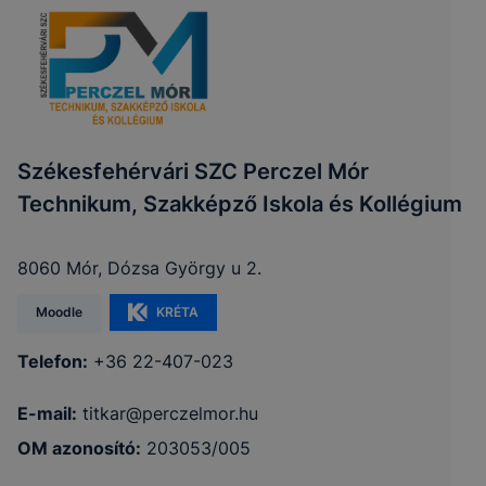
Székesfehérvári SZC Perczel Mór
Technikum, Szakképző Iskola és Kollégium
8060 Mór, Dózsa György u 2.
Moodle
KRÉTA
Telefon:
+36 22-407-023
E-mail:
titkar@perczelmor.hu
OM azonosító:
203053/005