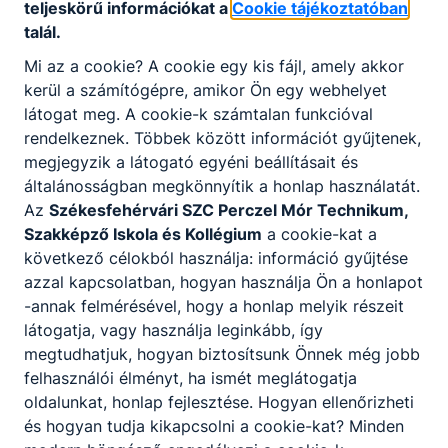
Felvételt hirdet
2 éves érettségire felkészítő
teljeskörű információkat a
Cookie tájékoztatóban
képzés, esti munkarendben.
talál.
A felvételi követelmény meglévő:
szakmunkás
Mi az a cookie? A cookie egy kis fájl, amely akkor
bizonyítvány.
kerül a számítógépre, amikor Ön egy webhelyet
látogat meg. A cookie-k számtalan funkcióval
rendelkeznek. Többek között információt gyűjtenek,
Jelentkezés:
megjegyzik a látogató egyéni beállításait és
https://forms.cloud.microsoft/e/9RpM60STLn?
általánosságban megkönnyítik a honlap használatát.
origin=lprLink
Az
Székesfehérvári SZC Perczel Mór Technikum,
Szakképző Iskola és Kollégium
a cookie-kat a
Érdeklődés, jelentkezés esetében kérjük a lenti
következő célokból használja: információ gyűjtése
telefonszámon keressenek minket
azzal kapcsolatban, hogyan használja Ön a honlapot
Érdeklődni:
06-70/1980-247
-annak felmérésével, hogy a honlap melyik részeit
látogatja, vagy használja leginkább, így
megtudhatjuk, hogyan biztosítsunk Önnek még jobb
felhasználói élményt, ha ismét meglátogatja
oldalunkat, honlap fejlesztése. Hogyan ellenőrizheti
és hogyan tudja kikapcsolni a cookie-kat? Minden