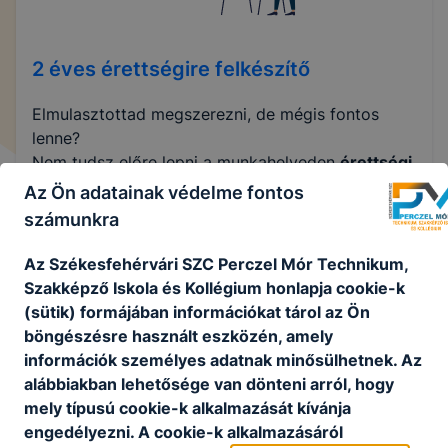
2 éves érettségire felkészítő
Elmulasztottad megszerezni, de mégis fontos
lenne?
Nem tudsz előre lepni a munkahelyeden
érettségi
nélkül?
Az Ön adatainak védelme fontos
számunkra
Akkor ne habozz jelentkezz és lépj a
siker
útjára!
Az Székesfehérvári S
ZC Perczel Mór Technikum,
Szakképző Iskola és Kollégium honlapja cookie-k
(sütik) formájában információkat tárol az Ön
2 éves érettségire felkészítő képzés
böngészésre használt eszközén, amely
információk személyes adatnak minősülhetnek. Az
alábbiakban lehetősége van dönteni arról, hogy
A
Székesfehérvári SZC. Perczel Mór Technikum,
mely típusú cookie-k alkalmazását kívánja
Szakképző Iskola és Kollégium
engedélyezni. A cookie-k alkalmazásáról