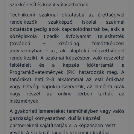
szakképesítés közül választhatnak.
Technikumi szakmai oktatásba az érettségivel
rendelkezők, szakképző iskolai szakmai
oktatásba pedig azok kapcsolódhatnak be, akik a
középiskola tizedik évfolyamát teljesítették
(továbbá – kizárólag felnőttképzési
jogviszonyban – az, aki alapfokú végzettséggel
rendelkezik). A szakmai képzésben való részvétel
feltételeit és a képzés időtartamát a
Programkövetelmények (PK) határozzák meg. A
tanórákat heti 2-3 alkalommal az esti órákban
vagy hétvégi napokra szervezik, az elméleti órák
nagy részét az online térben tartják az
intézmények.
A gyakorlati ismereteket tanműhelyben vagy valós
gazdasági környezetben, duális képzési
partnereknél sajátíthatják el a képzésben részt
vevők. A szakmát tanulók szakmai oktatása