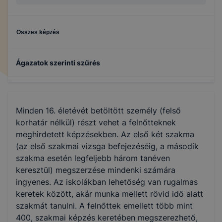
Összes képzés
Ágazatok szerinti szűrés
Gépészet
Minden 16. életévét betöltött személy (felső
Kereskedelem
korhatár nélkül) részt vehet a felnőtteknek
meghirdetett képzésekben. Az első két szakma
(az első szakmai vizsga befejezéséig, a második
Elektronika és elektrotechnika
szakma esetén legfeljebb három tanéven
keresztül) megszerzése mindenki számára
ingyenes. Az iskolákban lehetőség van rugalmas
keretek között, akár munka mellett rövid idő alatt
szakmát tanulni. A felnőttek emellett több mint
400, szakmai képzés keretében megszerezhető,