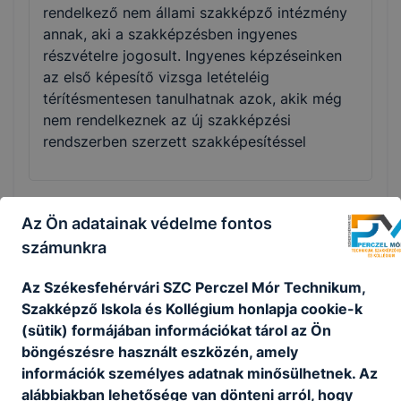
rendelkező nem állami szakképző intézmény
annak, aki a szakképzésben ingyenes
részvételre jogosult. Ingyenes képzéseinken
az első képesítő vizsga letételéig
térítésmentesen tanulhatnak azok, akik még
nem rendelkeznek az új szakképzési
rendszerben szerzett szakképesítéssel
Az Ön adatainak védelme fontos
Munka mellett is tudok szakmát vagy
számunkra
államilag elismert szakképesítést szerezni?
Az Székesfehérvári S
ZC Perczel Mór Technikum,
Az iskolák a felnőttek számára mind a
Szakképző Iskola és Kollégium honlapja cookie-k
szakmai oktatást, mind a szakmai képzést
(sütik) formájában információkat tárol az Ön
rugalmasan, akár munka mellett, rövid idő
böngészésre használt eszközén, amely
alatt szervezik meg, gyakran az esti órákban,
információk személyes adatnak minősülhetnek. Az
akár hétvégén is. Az egyes intézmények
alábbiakban lehetősége van dönteni arról, hogy
képzési programja sokszor ezért is tér el