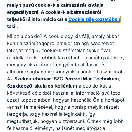
mely típusú cookie-k alkalmazását kívánja
egymástól, igazodva a Képzési és Kimeneteli
engedélyezni. A cookie-k alkalmazásáról
Követelményekben, szakképesítés esetén a
teljeskörű információkat a
Cookie tájékoztatóban
Programkövetelményekben meghatározott
talál.
tartalmakhoz és a helyi igényekhez.
Mi az a cookie? A cookie egy kis fájl, amely akkor
kerül a számítógépre, amikor Ön egy webhelyet
látogat meg. A cookie-k számtalan funkcióval
rendelkeznek. Többek között információt gyűjtenek,
Szakmák
megjegyzik a látogató egyéni beállításait és
általánosságban megkönnyítik a honlap használatát.
Az
Székesfehérvári SZC Perczel Mór Technikum,
Szakképző Iskola és Kollégium
a cookie-kat a
következő célokból használja: információ gyűjtése
azzal kapcsolatban, hogyan használja Ön a honlapot
-annak felmérésével, hogy a honlap melyik részeit
látogatja, vagy használja leginkább, így
Gépész technikus
megtudhatjuk, hogyan biztosítsunk Önnek még jobb
felhasználói élményt, ha ismét meglátogatja
Gépészet