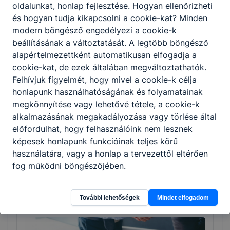
oldalunkat, honlap fejlesztése. Hogyan ellenőrizheti
és hogyan tudja kikapcsolni a cookie-kat? Minden
Tovább
modern böngésző engedélyezi a cookie-k
beállításának a változtatását. A legtöbb böngésző
alapértelmezettként automatikusan elfogadja a
cookie-kat, de ezek általában megváltoztathatók.
Felhívjuk figyelmét, hogy mivel a cookie-k célja
honlapunk használhatóságának és folyamatainak
megkönnyítése vagy lehetővé tétele, a cookie-k
alkalmazásának megakadályozása vagy törlése által
előfordulhat, hogy felhasználóink nem lesznek
Gépi és CNC forgácsoló
képesek honlapunk funkcióinak teljes körű
használatára, vagy a honlap a tervezettől eltérően
Gépészet
fog működni böngészőjében.
Tovább
További lehetőségek
Mindet elfogadom