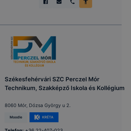
Székesfehérvári SZC Perczel Mór
Technikum, Szakképző Iskola és Kollégium
8060 Mór, Dózsa György u 2.
Moodle
KRÉTA
Telefon:
+36 22-407-023