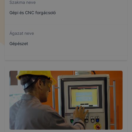
Szakma neve
Gépi és CNC forgácsoló
Ágazat neve
Gépészet
Szakmajegyzék száma
407151007
Képzés időtartama
3 év
Választható szakmairányok: