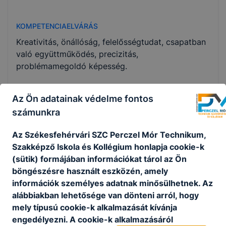
KOMPETENCIAELVÁRÁS
Kreativitás, önállóság, felelősségtudat, csapatban
való együttműködés, precizitás,
problémamegoldó képesség.
Az Ön adatainak védelme fontos
A SZAKKÉPZETTSÉGGEL RENDELKEZŐ
számunkra
műszaki dokumentációt tanulmányoz és
értelmez;
Az Székesfehérvári S
ZC Perczel Mór Technikum,
a forgácsoló eljárásoknak megfelelően
Szakképző Iskola és Kollégium honlapja cookie-k
felszereli, beállítja a munkadarabot
(sütik) formájában információkat tárol az Ön
befogó-, megfogó- és rögzítőeszközöket;
böngészésre használt eszközén, amely
kiválasztja és használja a megmunkáláshoz
információk személyes adatnak minősülhetnek. Az
szükséges szerszámokat;
alábbiakban lehetősége van dönteni arról, hogy
kézi megmunkálással egyszerű
mely típusú cookie-k alkalmazását kívánja
alkatrészeket gyárt, alakít, javít;
engedélyezni. A cookie-k alkalmazásáról