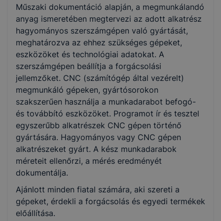
Műszaki dokumentáció alapján, a megmunkálandó
Nem válaszható
anyag ismeretében megtervezi az adott alkatrész
hagyományos szerszámgépen való gyártását,
KKK/PTT
meghatározva az ehhez szükséges gépeket,
KKK letöltése (pdf)
eszközöket és technológiai adatokat. A
PTT letöltése (pdf)
szerszámgépen beállítja a forgácsolási
jellemzőket. CNC (számítógép által vezérelt)
megmunkáló gépeken, gyártósorokon
Okleveles technikusképzés
szakszerűen használja a munkadarabot befogó-
Nem
és továbbító eszközöket. Programot ír és tesztel
egyszerűbb alkatrészek CNC gépen történő
gyártására. Hagyományos vagy CNC gépen
alkatrészeket gyárt. A kész munkadarabok
méreteit ellenőrzi, a mérés eredményét
dokumentálja.
Ajánlott minden fiatal számára, aki szereti a
gépeket, érdekli a forgácsolás és egyedi termékek
előállítása.