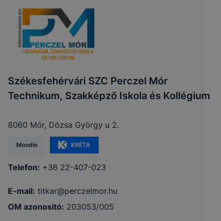
Székesfehérvári SZC Perczel Mór
Technikum, Szakképző Iskola és Kollégium
8060 Mór, Dózsa György u 2.
Moodle
KRÉTA
Telefon:
+36 22-407-023
E-mail:
titkar@perczelmor.hu
OM azonosító:
203053/005