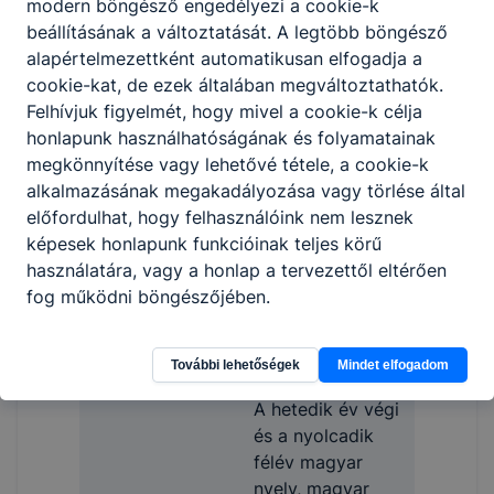
modern böngésző engedélyezi a cookie-k
20
száma
beállításának a változtatását. A legtöbb böngésző
alapértelmezettként automatikusan elfogadja a
Oktatott idegen
angol, német
cookie-kat, de ezek általában megváltoztathatók.
nyelv
Felhívjuk figyelmét, hogy mivel a cookie-k célja
idegen nyelv,
honlapunk használhatóságának és folyamatainak
Csoportbontásban
szakmai
megkönnyítése vagy lehetővé tétele, a cookie-k
tanult tárgyak
tantárgyak
alkalmazásának megakadályozása vagy törlése által
Képzési idő
3 év
előfordulhat, hogy felhasználóink nem lesznek
képesek honlapunk funkcióinak teljes körű
Általános iskolai
használatára, vagy a honlap a tervezettől eltérően
Felvételi
eredmények
fog működni böngészőjében.
alapján
Jelentkezés
2026.02.15
További lehetőségek
Mindet elfogadom
határideje
A hetedik év végi
és a nyolcadik
félév magyar
nyelv, magyar