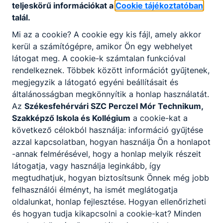
alkatrészeket gyárt esztergálással,
teljeskörű információkat a
Cookie tájékoztatóban
köszörüléssel, marással;
talál.
egyszerű geometriájú alkatrészeket készít
Mi az a cookie? A cookie egy kis fájl, amely akkor
CNC vezérlésű megmunkáló gépeken;
kerül a számítógépre, amikor Ön egy webhelyet
forgácsoló szerszámokat készít, élez;
látogat meg. A cookie-k számtalan funkcióval
a legyártott munkadarab minőségét és
rendelkeznek. Többek között információt gyűjtenek,
megfelelősségét ellenőrzi.
megjegyzik a látogató egyéni beállításait és
általánosságban megkönnyítik a honlap használatát.
Az
Székesfehérvári SZC Perczel Mór Technikum,
ISKOLASPECIFIKUS INFORMÁCIÓK A KÉPZÉSHEZ
Szakképző Iskola és Kollégium
a cookie-kat a
következő célokból használja: információ gyűjtése
Tagozatkód
703
azzal kapcsolatban, hogyan használja Ön a honlapot
Ágazat
gépészet
-annak felmérésével, hogy a honlap melyik részeit
Gépi és CNC
látogatja, vagy használja leginkább, így
Tervezett szakmai
forgácsoló 4
megtudhatjuk, hogyan biztosítsunk Önnek még jobb
kimenet
0715 10 07
felhasználói élményt, ha ismét meglátogatja
oldalunkat, honlap fejlesztése. Hogyan ellenőrizheti
Osztály
1
és hogyan tudja kikapcsolni a cookie-kat? Minden
Felvehető tanulók