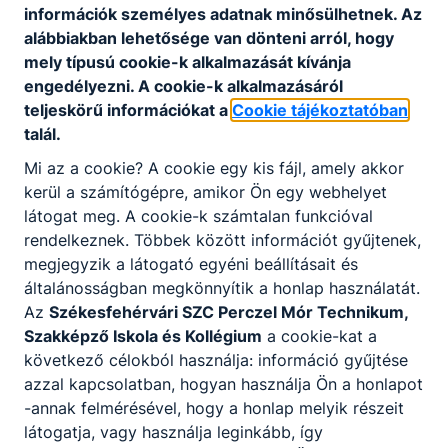
információk személyes adatnak minősülhetnek. Az
Szakközépiskola elektronika és
alábbiakban lehetősége van dönteni arról, hogy
elektrotechnika ágazat: (
ösztöndíjas képzés)
mely típusú cookie-k alkalmazását kívánja
Villanyszerelő
(tagozatkód: 0706, 3 éves
engedélyezni. A cookie-k alkalmazásáról
képzés)
teljeskörű információkat a
Cookie tájékoztatóban
felvehető létszám: 1 fő
talál.
Szakképzést elősegítő osztály
: (ösztöndíjas
Mi az a cookie? A cookie egy kis fájl, amely akkor
képzés)
kerül a számítógépre, amikor Ön egy webhelyet
Orientációs osztály
(tagozatkód: 0707, 1 év)
látogat meg. A cookie-k számtalan funkcióval
felvehető létszám: 8 fő
rendelkeznek. Többek között információt gyűjtenek,
megjegyzik a látogató egyéni beállításait és
általánosságban megkönnyítik a honlap használatát.
Az
Székesfehérvári SZC Perczel Mór Technikum,
Szakképző Iskola és Kollégium
a cookie-kat a
következő célokból használja: információ gyűjtése
Esti tagozatos felnőttoktatás:
azzal kapcsolatban, hogyan használja Ön a honlapot
-annak felmérésével, hogy a honlap melyik részeit
Esti 2 éves érettségire felkészítő
látogatja, vagy használja leginkább, így