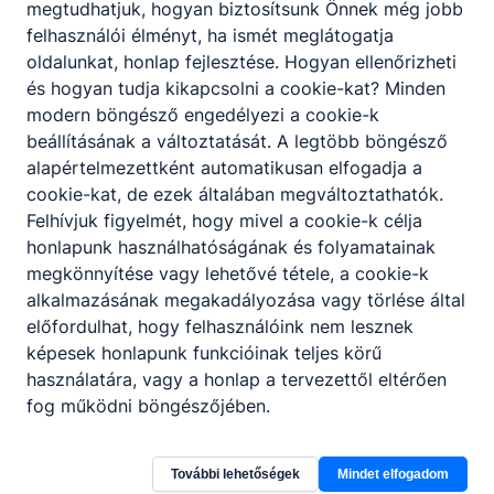
A jelentkezés határideje:
2023. augusztus 31.
megtudhatjuk, hogyan biztosítsunk Önnek még jobb
felhasználói élményt, ha ismét meglátogatja
oldalunkat, honlap fejlesztése. Hogyan ellenőrizheti
A jelentkezési lap
a honlapunkról letölthető.
és hogyan tudja kikapcsolni a cookie-kat? Minden
www.perczelmor.hu
modern böngésző engedélyezi a cookie-k
beállításának a változtatását. A legtöbb böngésző
alapértelmezettként automatikusan elfogadja a
cookie-kat, de ezek általában megváltoztathatók.
Felhívjuk figyelmét, hogy mivel a cookie-k célja
Megosztás
honlapunk használhatóságának és folyamatainak
megkönnyítése vagy lehetővé tétele, a cookie-k
alkalmazásának megakadályozása vagy törlése által
előfordulhat, hogy felhasználóink nem lesznek
képesek honlapunk funkcióinak teljes körű
KAPCSOLÓDÓ HÍREK
használatára, vagy a honlap a tervezettől eltérően
fog működni böngészőjében.
További lehetőségek
Mindet elfogadom