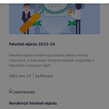
Felvételi eljárás 2023-24
Felvételi eljárás rendel kapcsolatos néhány fontos
információ. A képzések részletes leírását megtalálja a
Képzésink menüpont alatt.
2021. nov. 27.
by Perczel
Rendkívüli felvételi eljárás