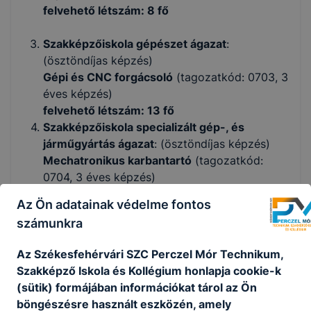
felvehető létszám: 8 fő
Szakképzőiskola gépészet ágazat
:
(ösztöndíjas képzés)
Gépi és CNC forgácsoló
(tagozatkód: 0703, 3
éves képzés)
felvehető létszám: 13 fő
Szakképzőiskola specializált gép-, és
járműgyártás ágazat
: (ösztöndíjas képzés)
Mechatronikus karbantartó
(tagozatkód:
0704, 3 éves képzés)
felvehető létszám: 6 fő
Az Ön adatainak védelme fontos
számunkra
Szakképzőiskola kereskedelem
ágazat:
(ösztöndíjas képzés)
Az Székesfehérvári S
ZC Perczel Mór Technikum,
Kereskedelmi értékesítő
(tagozatkód:0705,
Szakképző Iskola és Kollégium honlapja cookie-k
3 éves képzés)
(sütik) formájában információkat tárol az Ön
felvehető létszám: 10 fő
böngészésre használt eszközén, amely